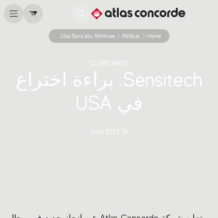
Sensitech Usa Bara'atu Akhtirae
Akhbar
Home
CORPORATE
Sensitech: براءة اختراع
في USA
19 June 2025