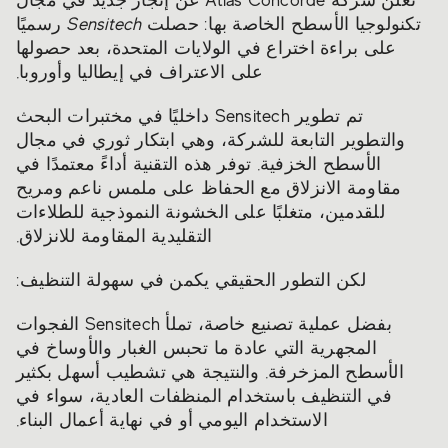
تعلن شركة Atlas Concorde عن إنجاز جديد في مجال
تكنولوجيا الأسطح الخاصة بها: حصلت
Sensitech
رسميًا
على براءة اختراع في الولايات المتحدة، بعد حصولها
على الاعتراف في إيطاليا وأوروبا.
تم تطوير Sensitech داخليًا في مختبرات البحث
والتطوير التابعة للشركة، وهي ابتكار ثوري في مجال
الأسطح الخزفية. توفر هذه التقنية أداءً معتمدًا في
مقاومة الانزلاق مع الحفاظ على ملمس ناعم ومريح
للقدمين، متغلبًا على الخشونة النموذجية للطلاءات
التقليدية المقاومة للانزلاق.
لكن التطور الحقيقي يكمن في سهولة التنظيف:
بفضل عملية تصنيع خاصة، تملأ Sensitech الفجوات
المجهرية التي عادة ما تحبس الغبار والأوساخ في
الأسطح المزخرفة. والنتيجة هي تشطيب أسهل بكثير
في التنظيف باستخدام المنظفات العادية، سواء في
الاستخدام اليومي أو في نهاية أعمال البناء.