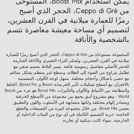
يمكن استخدام Boost Mix، المستوحى
من Ceppo di Grè، الحجر الذي أصبح
رمزًا للعمارة ميلانية في القرن العشرين،
لتصميم أي مساحة معيشة معاصرة تتسم
بالشخصية والأناقة.
المجموعة مستوحاة من Ceppo di Grè، الحجر الذي أصبح رمزًا للعمارة
ميلانية في القرن العشرين، ويُفسّر الثراء التعبيري والأناقة الصارمة
للحجر الأصلي بتفاصيل رسومية فائقة. يتميز البلاط بجسم صغير مع
تظليل يتراوح من الضوء إلى الظلام، وسطح غير منتظم بشكل متناغم
مع حصى بأشكال وأحجام مختلفة. تسهل لوحة الألوان، المصممة
بالاقتران مع أسطح تشكيلات تأثير الخرسانة Boost و Boost Pro، الخلط
والمطابقة بين الأنماط والألوان والتأثيرات. Boost Mix هو جزء من Boost
World ، وهو مشروع أنيق يجمع بين مجموعة من الأسطح الخزفية
ومصادر إلهام مختلفة ولكنها متشابهة في الأسلوب واللون والتطبيق.
يضمن Boost Mix، من خلال مجموعة كبيرة من التنسيقات والقطع
الخاصة، حرية التصميم الكاملة في أي نوع من البيئات الداخلية أو
الخارجية، سواء كانت سكنية أو تجارية.