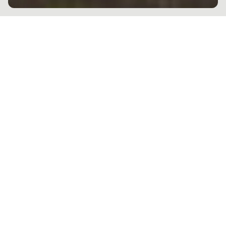
تقع أرضيات وجدران فندق Atlas
Concorde في صميم مشروع Brin69، وهو
مفهوم مهم للتصميم الحضري في نابولي.
بفضل تدخل استوديو Vulcanica Architettura، تم تحويل مبنى موقع
ExMecfond الصناعي السابق إلى مساحة متعددة الوظائف مبتكرة
وعصرية.
يتميز الهيكل بنوافذ كبيرة تطل على خليج نابولي وعناصر تصميم شفافة
تثري المساحة بتأثيرات ضوئية مذهلة. يتصور المشروع، الذي تم تطويره
على سطح بمساحة 27,000 متر مربع وتم تنفيذه وفقًا لمعايير الاستدامة
البيئية، 10002 من المساحة الخضراء التي تخلق حديقة جذابة في الهواء
الطلق.
تُعد الأرضيات الداخلية وبلاط الجدران في أطلس كونكورد أبطال هذا