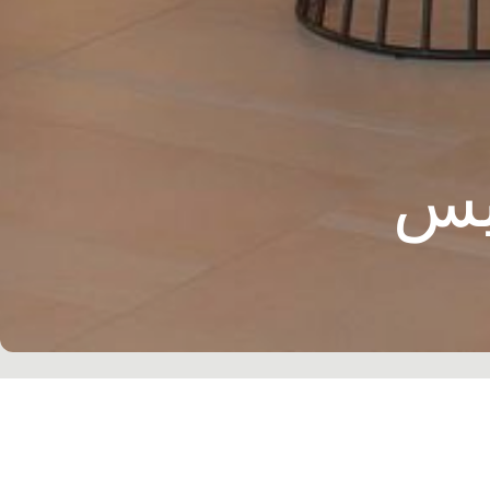
ليس
 حار إنديانابوليس، وهو