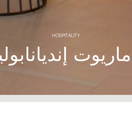
HOSPITALITY
اريوت إنديانابو
بُني فندق جيه دبليو ماريوت في