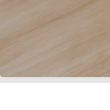
خمسة. هذا هو 'عدد مجموعات Atlas Concorde التي تم