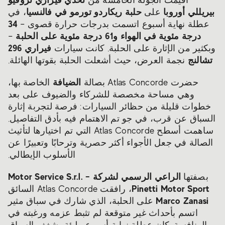
أقيمت الجولة الخامسة من
بيريللي أوروبا
حلبة ريكاردو تورمو في فالنسيا
على
، في
34
عطلة نهاية أسبوع اتسمت بدرجات حرارة قصوى –
درجة مئوية في الهواء و61 درجة مئوية على الحلبة
–
فيراري 296
وبكثير من الإثارة على الحلبة. كانت سيارات
تشالنج
نجمة العرض، حيث أشعلت الحلبة بقوتها الهائلة.
الضيافة
حضرت Atlas Concorde بصالة
الخاصة بها،
وهي مساحة مخصصة للشركاء والضيوف على بعد
خطوات قليلة من حظائر السيارات: فرصة لتجربة إثارة
السباق عن قرب، في جو تم الاهتمام فيه بأدق التفاصيل.
ساهمت أسطح Atlas Concorde التي تم اختيارها لتأثيث
الصالة في جعل الأجواء أكثر حصرية وترحابًا وتعبيرًا عن
الأسلوب الإيطالي.
الراعي الرسمي لشركة Motor Service S.r.l. –
بصفتها
Pinetti Motor Sport
، رافقت Atlas Concorde السائق
Marco Zanasi
على الحلبة، الذي شارك في سباق مثير
اتسم بأحداث غير متوقعة لم تثبط عزمه ورغبته في