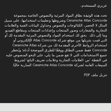
عزيزي المستخدم،
تحدد هذه الوثيقة نطاق المواد المرئية والنصوص الخاصة بمجموعة
Ceramiche Atlas Concorde وشروطها وتعليمات استخدامها، على سبيل
المثال لا الحصر، الكتالوجات والنصوص وجداول البيانات الفنية والعلامات
التجارية والشعارات وصور المنتجات وإعدادات المنتجات ومقاطع الفيديو
وما إلى ذلك. يحق لك استخدام المواد والنصوص المرئية المقدمة لك أو
التي قمت بتنزيلها من موقع شركة Atlas Concorde الإلكتروني أو
استخدام الروابط الأخرى المقدمة لك من شركة Ceramiche Atlas
Concorde فقط ضمن النطاق ووفقًا للطرق الموضحة أدناه؛ ويُحظر
جميع الاستخدامات التي لا تقع ضمن ما يلي، على النحو المنصوص عليه
في النقطة "س. العلامات التجارية وعلامات تعريف البائع" لشروط
المبيعات العامة لشركة Ceramiche Atlas Concorde السارية حاليًا.
تنزيل ملف PDF