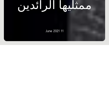
ممثليها الرائدين
11 June 2021
يشارك موريزيو مازوتي، الرئيس التنفيذي
لشركة Atlas Concorde، وبيرو ليسوني،
المهندس المعماري والمصمم وجهات
نظرهم حول المشروع.
يقول ماوريزيو مازوتي، الرئيس التنفيذي لشركة Atlas Concorde، في
وصف لقاعة عرض ميلانو بنوافذها الأنيقة المطلة على Via Goito وVia