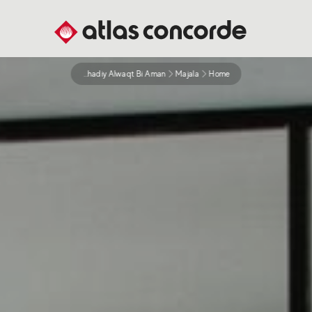
Tahadiy Alwaqt Bi Aman
Majala
Home