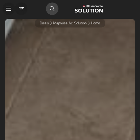
Diesis
Majmuea Ac Solution
Home