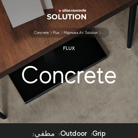
Concrete
Flux
Majmuea Ac Solution
...
FLUX
Concrete
Grip
Outdoor
مطفي
2
1
1