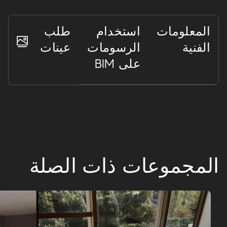
المعلومات
استخدام
طلب
Boost Stone
الفنية
الرسومات
عينات
معهد معماري: أسطح ذات تأثير حجري للمهندسين
على BIM
المعماريين والمصممين، تقدم عدداً لا نهائي من التركيبات
وحرية التصميم الكاملة.
BOOST STONE
المجموعات ذات الصلة