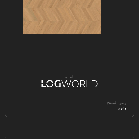
العالم
رمز المنتج
ax4r
Log