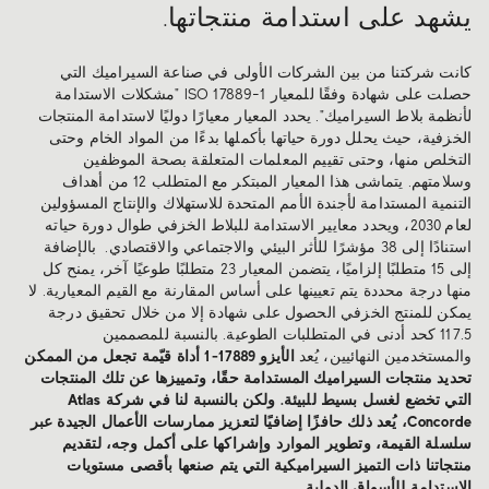
يشهد على استدامة منتجاتها.
كانت شركتنا من بين الشركات الأولى في صناعة السيراميك التي
حصلت على شهادة وفقًا للمعيار ISO 17889-1 "مشكلات الاستدامة
لأنظمة بلاط السيراميك". يحدد المعيار معيارًا دوليًا لاستدامة المنتجات
الخزفية، حيث يحلل دورة حياتها بأكملها بدءًا من المواد الخام وحتى
التخلص منها، وحتى تقييم المعلمات المتعلقة بصحة الموظفين
وسلامتهم. يتماشى هذا المعيار المبتكر مع المتطلب 12 من أهداف
التنمية المستدامة لأجندة الأمم المتحدة للاستهلاك والإنتاج المسؤولين
لعام 2030، ويحدد معايير الاستدامة للبلاط الخزفي طوال دورة حياته
استنادًا إلى 38 مؤشرًا للأثر البيئي والاجتماعي والاقتصادي. بالإضافة
إلى 15 متطلبًا إلزاميًا، يتضمن المعيار 23 متطلبًا طوعيًا آخر، يمنح كل
منها درجة محددة يتم تعيينها على أساس المقارنة مع القيم المعيارية. لا
يمكن للمنتج الخزفي الحصول على شهادة إلا من خلال تحقيق درجة
117.5 كحد أدنى في المتطلبات الطوعية. بالنسبة للمصممين
والمستخدمين النهائيين، يُعد
الأيزو 17889-1 أداة قيّمة تجعل من الممكن
تحديد منتجات السيراميك المستدامة حقًا، وتمييزها عن تلك المنتجات
التي تخضع لغسل بسيط للبيئة. ولكن بالنسبة لنا في شركة Atlas
Concorde، يُعد ذلك حافزًا إضافيًا لتعزيز ممارسات الأعمال الجيدة عبر
سلسلة القيمة، وتطوير الموارد وإشراكها على أكمل وجه، لتقديم
منتجاتنا ذات التميز السيراميكية التي يتم صنعها بأقصى مستويات
الاستدامة للأسواق الدولية.