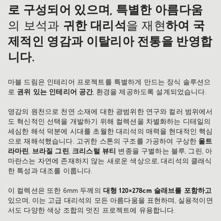
로 구성되어 있으며, 특별한 아름다움
의 보석과
귀한 대리석
을 재현
하여 국
제적인 영감과 이탈리아 전통을 반영합
니다.
마블 드림은 인테리어 프로젝트를 특별하게 만드는 장식 솔루션으
로
권위 있는 인테리어 공간
, 환경을 제공하도록 설계되었습니다.
영감의 원천으로 천연 소재에 대한 광범위한 연구와 컬러 범위에서
도 혁신적인 선택을 개발하기 위해 컬렉션을 차별화하는 디테일의
세심한 해석 덕분에 시대를 초월한 대리석의 매력을 현대적인 핵심
으로 재해석했습니다. 고귀한 스톤의 구조를 가공하여 구상한
울트
라마린
,
브라질 그린
,
크리스털 뷰티
변종을 구별하는 블루, 그린, 아
마란스는 자연에 존재하지 않는 새로운 색상으로, 대리석의 클래식
한 특성과 대조를 이룹니다.
이 컬렉션은 또한 6mm 두께의
대형 120×278cm 슬래브를 포함하고
있으며, 이는 고급 대리석의 모든 아름다움을 표현하며, 실용적이면
서도 다양한 색상 조합의 멋진 프로젝트에 유용합니다.