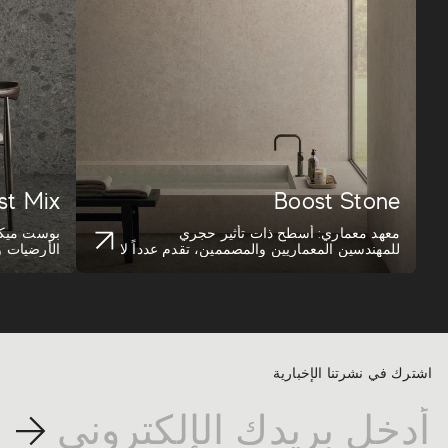
st Mix
Boost Stone
معهد معماري: أسطح ذات تأثير حجري
بوست ميكس
للمهندسين المعماريين والمصممين، تقدم عدداً لا
الأرضيات 
نهائي ...
جري، وهو .
اشترك في نشرتنا الإخبارية