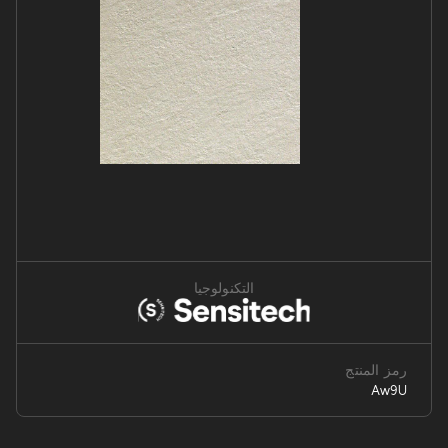
التكنولوجيا
رمز المنتج
Aw9U