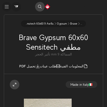
Matte Sensitech 60x60 9 Aw9u
Gypsum
Brave
...
Brave Gypsum 60x60
مطفي Sensitech
السماكة
9
mm
تأثير الحجر
المعلومات الفنية
طلب عينات
تحميل PDF
Made in Italy