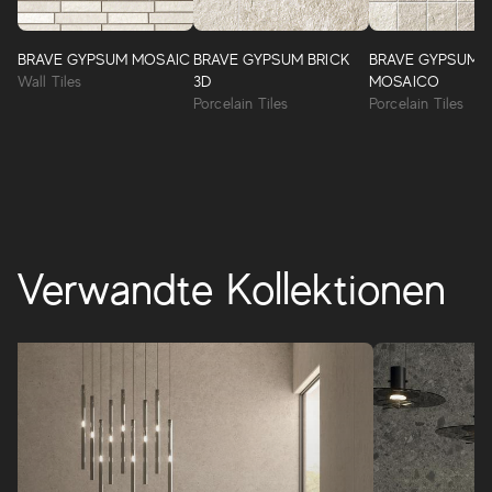
Feinsteinzeug und weisccherbigen Wandbelägen bilden
die naturgetreue Optik von seltenen Natursteinen in ihrer
unveränderlichen Schönheit nach. Eine markante
BRAVE GYPSUM MOSAIC
BRAVE GYPSUM BRICK
BRAVE GYPSUM
Oberfläche, reich an natürlichen Details, gestalte stilvolle
Wall Tiles
3D
MOSAICO
und charakterstarke Räume.
Porcelain Tiles
Porcelain Tiles
BRAVE
Verwandte Kollektionen