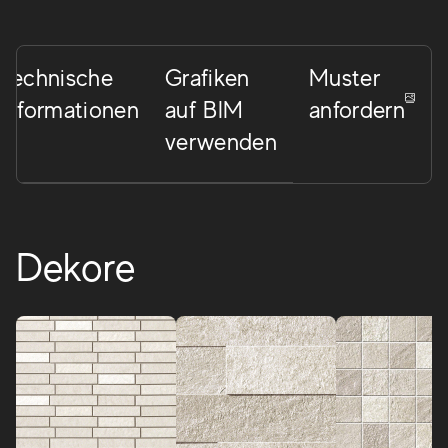
Technische
Grafiken
Muster
Informationen
auf BIM
anfordern
verwenden
Dekore
Brave
Ein umfassendes Projekt von Bodenbelägen aus