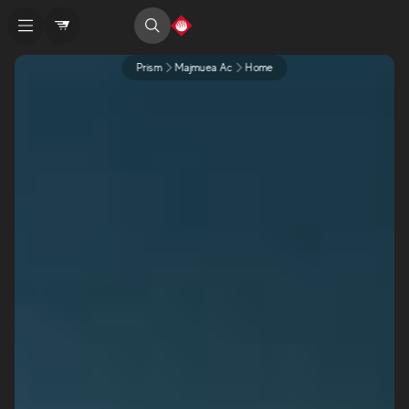
Prism
Majmuea Ac
Home