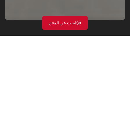
ابحث عن المنتج
Prism: ألوان الراتنج
بإلهام إيطالي
مع بريزم، يتم تلوين عالم تأثير الراتنج بـ 13 لونًا أصليًا يستحضر الثقافة
الإيطالية بطريقة معاصرة.
تعرف على المزيد