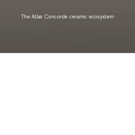
The Atlas Concorde ceramic ecosystem
One Space
est plus qu'un simple projet : c'est un
écosystème
concret qui intègre les surfaces, le
mobilier et les matériaux dans un langage unique. Au
centre, le grès cérame : un matériau capable d'allier
esthétique et fonctionnalité, donnant vie à des
solutions pour tous les contextes, du résidentiel au
commercial.
Dans One Space, chaque surface est synonyme de