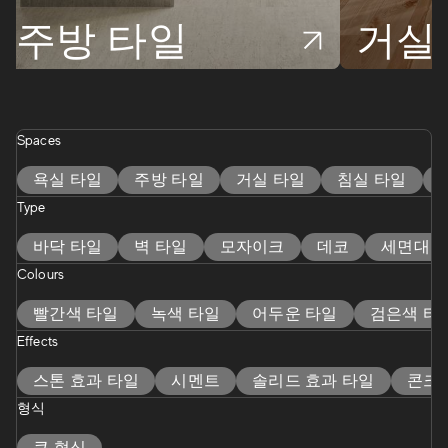
주방 타일
거실
Spaces
욕실 타일
주방 타일
거실 타일
침실 타일
Type
바닥 타일
벽 타일
모자이크
데코
세면대
Colours
빨간색 타일
녹색 타일
어두운 타일
검은색 타
Effects
스톤 효과 타일
시멘트
솔리드 효과 타일
콘크
형식