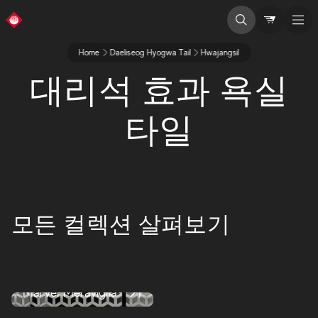
Home
Daeliseog Hyogwa Tail
Hwajangsil
대리석 효과 욕실
타일
모든 컬렉션 살펴보기
Marvel Meraviglia
Marvel Shine
Marvel Dream
Marvel X
Marvel Gala
Marvel Onyx
Marvel Meraviglia
Marvel Shine
Marvel Travertine
Marvel Dream