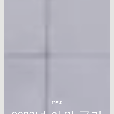
TREND