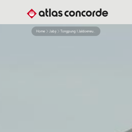
Home
Jabji
Tongpung I Jaldoeneun Seoggi Oegwan Eulo Chinhwangyeongjeog Eulo Saeng Gaghago Don Eul Jeol Yaghasibsio