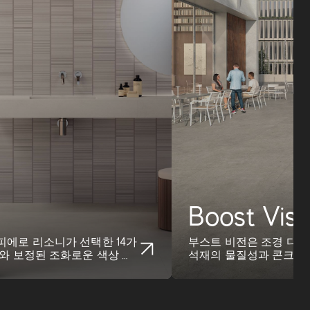
Boost Visi
피에로 리소니가 선택한 14가
부스트 비전은 조경 디자
위와 보정된 조화로운 색상 팔
석재의 물질성과 콘크리트
두에 사용 가능한 일관되..