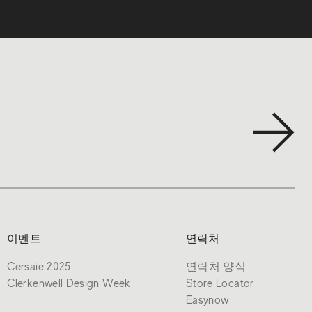
이벤트
연락처
Cersaie 2025
연락처 양식
Clerkenwell Design Week
Store Locator
Easynow