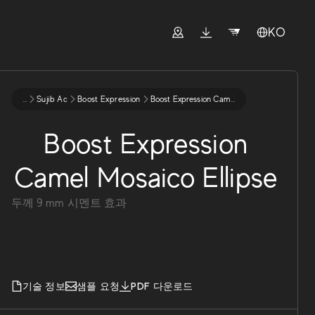
KO
...
Sujib Ac
Boost Expression
Boost Expression Camel Mosaico Ellipse
Boost Expression
Camel Mosaico Ellipse
두께
9
mm
시멘트 효과
기술 정보
샘플 요청
PDF 다운로드