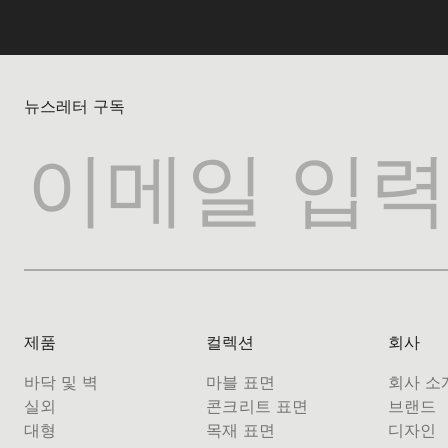
뉴스레터 구독
제품
컬렉션
회사
바닥 및 벽
마블 표면
회사 소
실외
콘크리트 표면
브랜드
대형
목재 표면
디자인