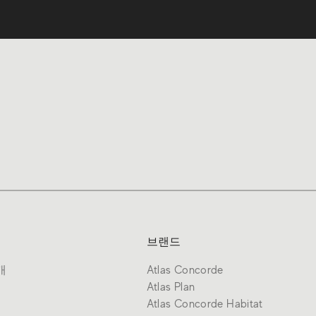
브랜드
개
Atlas Concorde
Atlas Plan
Atlas Concorde Habitat