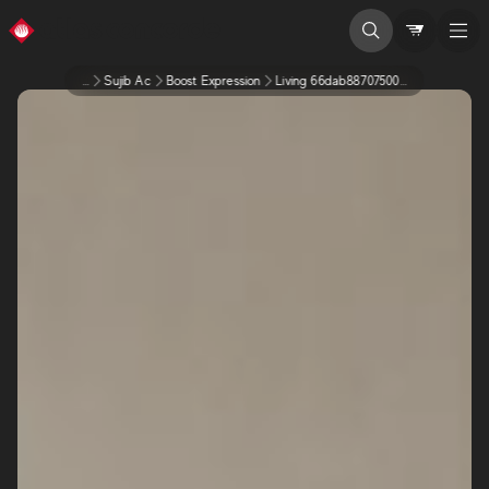
...
Sujib Ac
Boost Expression
Living 66dab8870750025debaaffad