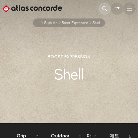
...
Sujib Ac
Boost Expression
Shell
BOOST EXPRESSION
Shell
Grip
Outdoor
매
매트
2
4
2
5