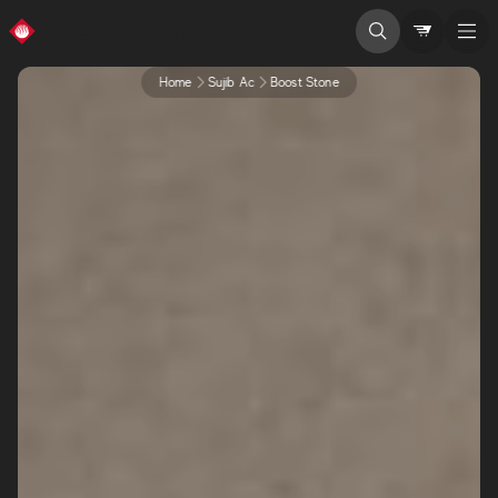
Home
Sujib Ac
Boost Stone