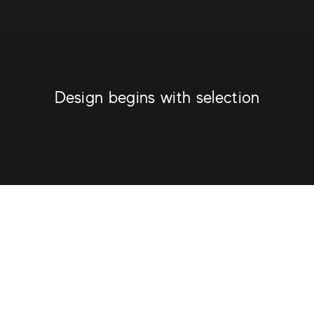
Design begins with selection
전문가들이 정교하게 구상한
참나무의 영감
로그 셀렉트는 ITLAS와의 시너지에서 탄생했습니