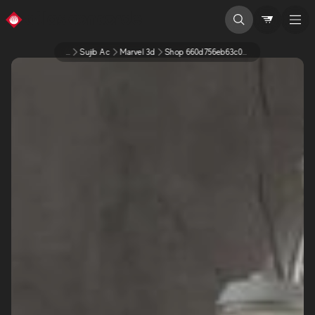
...
Sujib Ac
Marvel 3d
Shop 660d756eb63c0c0ad61490e9