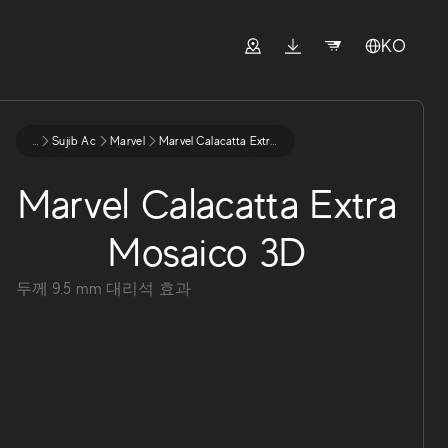
KO
...
Sujib Ac
Marvel
Marvel Calacatta Extra Mosaico 3d
Marvel Calacatta Extra
Mosaico 3D
두께
9.5
mm
대리석 효과