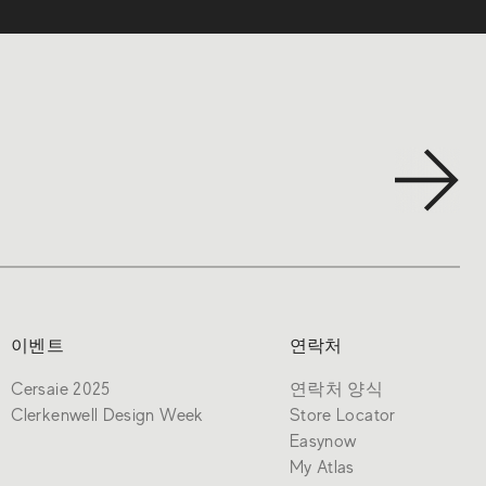
이벤트
연락처
Cersaie 2025
연락처 양식
Clerkenwell Design Week
Store Locator
Easynow
My Atlas