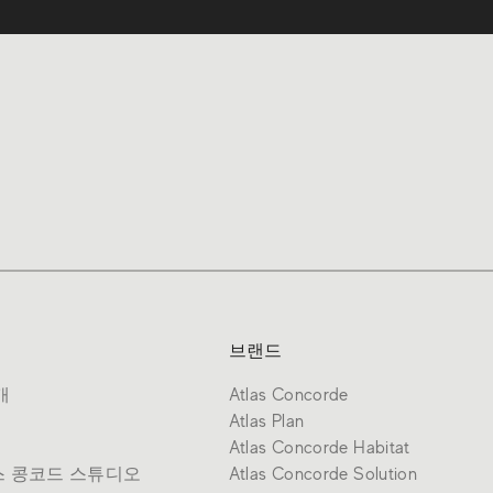
브랜드
개
Atlas Concorde
Atlas Plan
Atlas Concorde Habitat
 콩코드 스튜디오
Atlas Concorde Solution