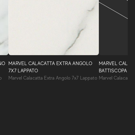
Marvel
마블은 이탈리아 전통의 가장 권위 있는 대리석에서
영감을 받은 도자기 바닥 타일과 조화로운 벽 타일
NO
MARVEL CALACATTA EXTRA ANGOLO
MARVEL CALAC
컬렉션입니다. 생산 공정의 기술적 우수성은 소재의
7X7 LAPPATO
BATTISCOPA LA
우아함과 세라믹 타일의 장점을 결합하여 잠재력이
o
Marvel Calacatta Extra Angolo 7x7 Lappato
Marvel Calacatta
큰 스타일리시한 세계를 만들어냅니다.
MARVEL