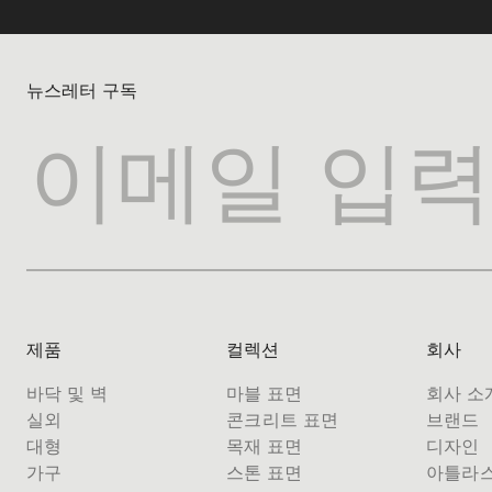
뉴스레터 구독
제품
컬렉션
회사
바닥 및 벽
마블 표면
회사 소
실외
콘크리트 표면
브랜드
대형
목재 표면
디자인
가구
스톤 표면
아틀라스