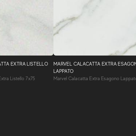
TTA EXTRA LISTELLO
MARVEL CALACATTA EXTRA ESAGO
LAPPATO
xtra Listello 7x75
Marvel Calacatta Extra Esagono Lappat