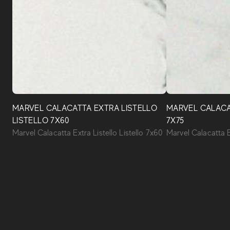
MARVEL CALACATTA EXTRA LISTELLO
MARVEL CALACA
LISTELLO 7X60
7X75
Marvel Calacatta Extra Listello Listello 7x60
Marvel Calacatta E