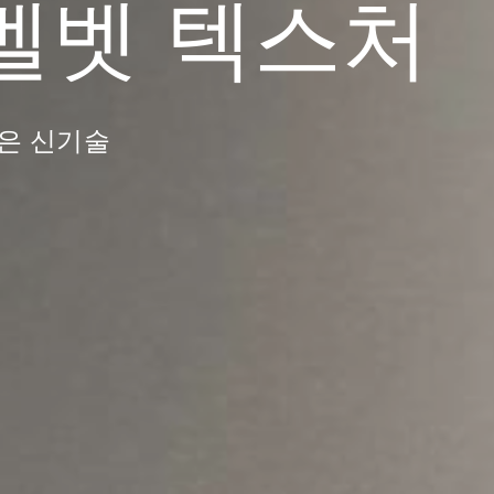
한 벨벳 텍스처
은 신기술