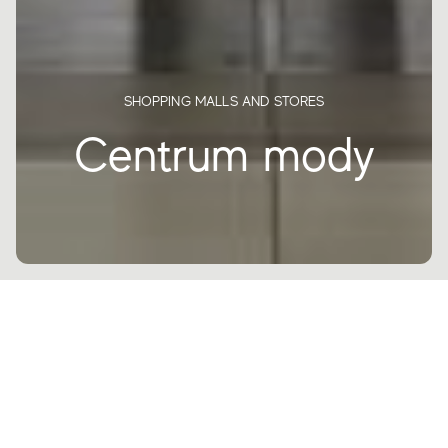
SHOPPING MALLS AND STORES
Centrum mody
Fashion Mall w Keystone to słynne,
ekskluzywne centrum handlowe
zlokalizowane na północnym wschodzie