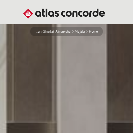
Afkar Li Alwan Ghurfat Almaeisha
Majala
Home