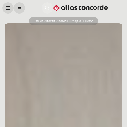
Matyu Biryuni Wanash At Altaeziz Altabieii
Majala
Home