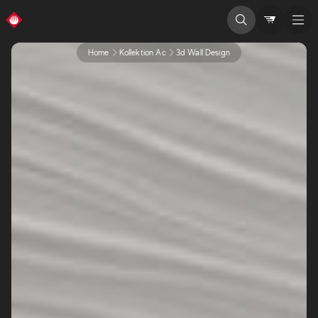
Home
Kollektion Ac
3d Wall Design