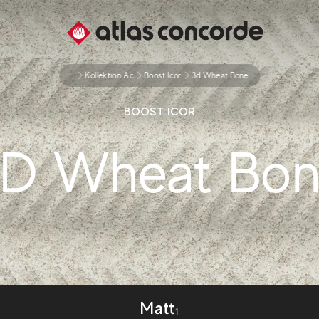
...
Kollektion Ac
Boost Icor
3d Wheat Bone
BOOST ICOR
D Wheat Bo
Matt
1