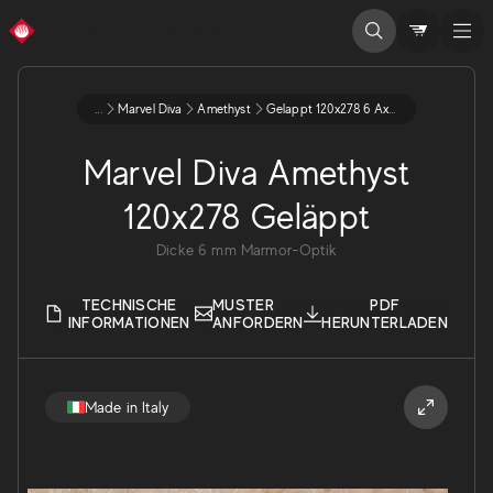
...
Marvel Diva
Amethyst
Gelappt 120x278 6 Ax8p
Marvel Diva Amethyst
120x278 Geläppt
Dicke
6
mm
Marmor-Optik
TECHNISCHE
MUSTER
PDF
INFORMATIONEN
ANFORDERN
HERUNTERLADEN
Made in Italy