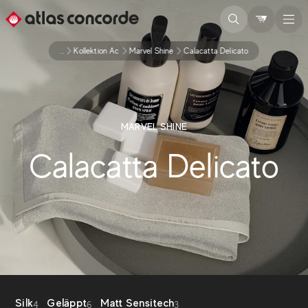
...
Kollektion Ac
Marvel Shine
Calacatta Delicato
MARVEL SHINE
Calacatta Delicato
Silk
Geläppt
Matt Sensitech
4
6
3