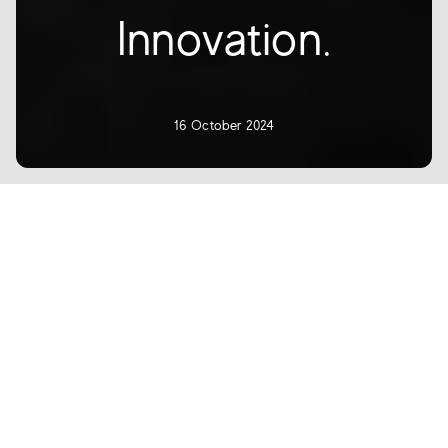
Innovation.
16 October 2024
Mit 606 Ausstellern aus 25 Ländern und der Präsenz von über 95.000
Besuchern, von denen fast 50 % international waren, hat die
International Exhibition of Ceramic Tile and Bad Furnishings erneut
ihre Bedeutung für die Ausgabe 2024 bestätigt.