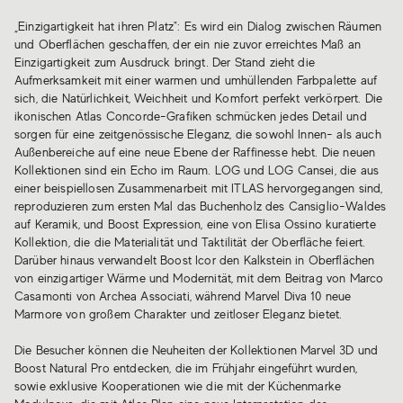
„Einzigartigkeit hat ihren Platz": Es wird ein Dialog zwischen Räumen
und Oberflächen geschaffen, der ein nie zuvor erreichtes Maß an
Einzigartigkeit zum Ausdruck bringt. Der Stand zieht die
Aufmerksamkeit mit einer warmen und umhüllenden Farbpalette auf
sich, die Natürlichkeit, Weichheit und Komfort perfekt verkörpert. Die
ikonischen Atlas Concorde-Grafiken schmücken jedes Detail und
sorgen für eine zeitgenössische Eleganz, die sowohl Innen- als auch
Außenbereiche auf eine neue Ebene der Raffinesse hebt. Die neuen
Kollektionen sind ein Echo im Raum. LOG und LOG Cansei, die aus
einer beispiellosen Zusammenarbeit mit ITLAS hervorgegangen sind,
reproduzieren zum ersten Mal das Buchenholz des Cansiglio-Waldes
auf Keramik, und Boost Expression, eine von Elisa Ossino kuratierte
Kollektion, die die Materialität und Taktilität der Oberfläche feiert.
Darüber hinaus verwandelt Boost Icor den Kalkstein in Oberflächen
von einzigartiger Wärme und Modernität, mit dem Beitrag von Marco
Casamonti von Archea Associati, während Marvel Diva 10 neue
Marmore von großem Charakter und zeitloser Eleganz bietet.
Die Besucher können die Neuheiten der Kollektionen Marvel 3D und
Boost Natural Pro entdecken, die im Frühjahr eingeführt wurden,
sowie exklusive Kooperationen wie die mit der Küchenmarke