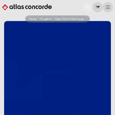
Home
Projekte
Glam Stil In Marmoroptik Fuer B The Hotel