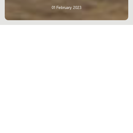
01 February 2023
Das B The Hotel dekliniert Modernität
und Luxus zu einem neuen Konzept des
Glam-Hotels und setzt dafür auf
Feinsteinzeug mit Marmor- und
Metalloptik von Atlas Concorde.
Entdecken Sie das Projekt.
Die rumänische Stadt Sfântu Gheorghe liegt mitten in Transsylvanien,
einer geschichtsträchtigen, sagenumwobenen und landschaftlich
hochattraktiven Region. Die seltene Schönheit der das B The Hotel