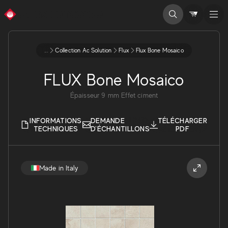
...
Collection Ac Solution
Flux
Flux Bone Mosaico
FLUX Bone Mosaico
Épaisseur
9
mm
Effet ciment
INFORMATIONS
DEMANDE
TÉLÉCHARGER
TECHNIQUES
D'ÉCHANTILLONS
PDF
Made in Italy