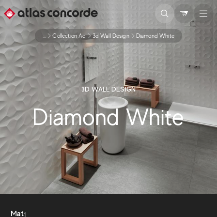
...
Collection Ac
3d Wall Design
Diamond White
3D WALL DESIGN
Diamond White
Mat
1