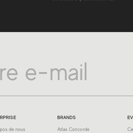
RPRISE
BRANDS
E
pos de nous
Atlas Concorde
Ce