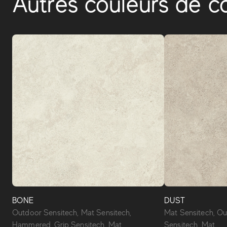
Autres couleurs de co
BONE
DUST
Outdoor Sensitech, Mat Sensitech,
Mat Sensitech, Ou
Hammered, Grip Sensitech, Mat
Sensitech, Mat