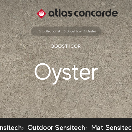
...
Collection Ac
Boost Icor
Oyster
BOOST ICOR
Oyster
nsitech
Outdoor Sensitech
Mat Sensite
2
4