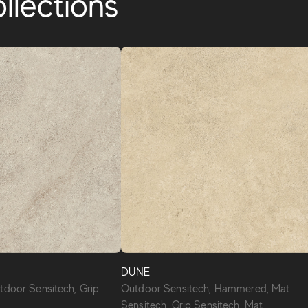
llections
DUNE
tdoor Sensitech, Grip
Outdoor Sensitech, Hammered, Mat
Sensitech, Grip Sensitech, Mat