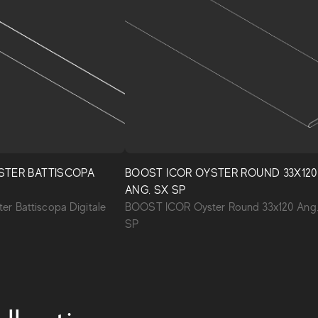
STER BATTISCOPA
BOOST ICOR OYSTER ROUND 33X120
ANG. SX SP
r Battiscopa Digitale
BOOST ICOR Oyster Round 33x120 Ang
SP