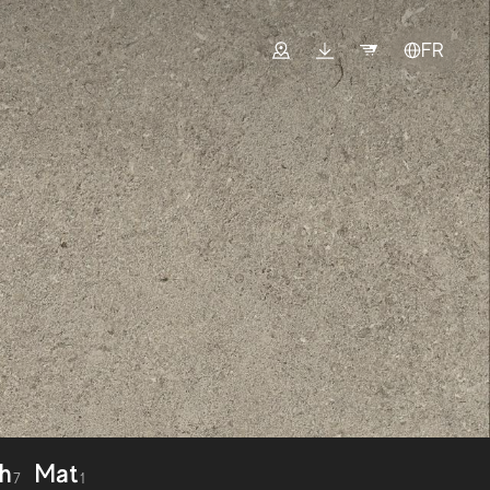
FR
ch
Mat
7
1