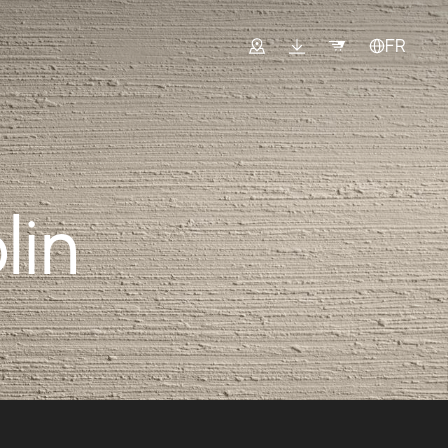
FR
lin