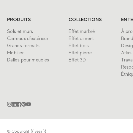
PRODUITS
COLLECTIONS
ENTE
Sols et murs
Effet marbré
À pro
Carreaux d'extérieur
Effet ciment
Bran
Grands formats
Effet bois
Desi
Mobilier
Effet pierre
Atlas
Dalles pour meubles
Effet 3D
Trava
Respo
Éthiq
© Copyright {{ year }}