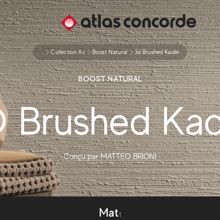
...
Collection Ac
Boost Natural
3d Brushed Kaolin
BOOST NATURAL
 Brushed Kao
Conçu par
MATTEO BRIONI
Mat
1