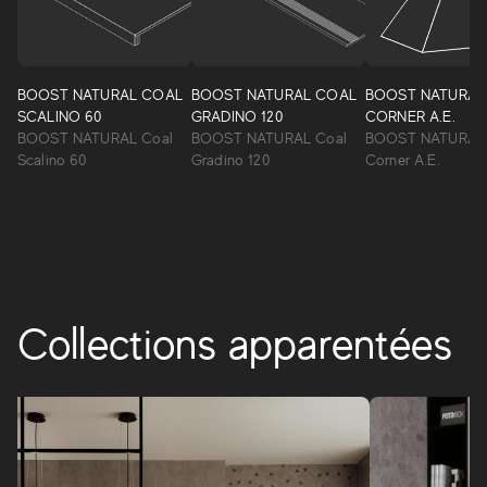
Boost Natural
Boost Natural naît de la rencontre entre un élément ancien
comme la terre crue, la créativité d'un architecte italien et
la technologie industrielle d'Atlas Concorde. Le résultat est
BOOST NATURAL COAL
BOOST NATURAL COAL
BOOST NATURAL
une collection de carreaux qui s'inspirent du caractère
SCALINO 60
GRADINO 120
CORNER A.E.
naturel de la terre crue, qui s'inscrit à plein titre dans l'offre
BOOST NATURAL Coal
BOOST NATURAL Coal
BOOST NATURAL 
de carrelages de sols et de murs d'Atlas Concorde.
Scalino 60
Gradino 120
Corner A.E.
BOOST NATURAL
Collections apparentées