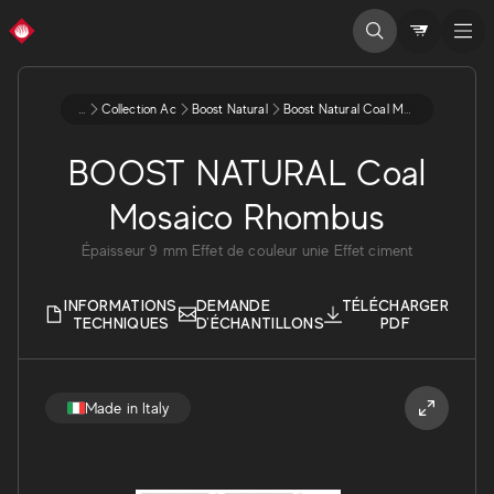
...
Collection Ac
Boost Natural
Boost Natural Coal Mosaico Rhombus
BOOST NATURAL Coal
Mosaico Rhombus
Épaisseur
9
mm
Effet de couleur unie
Effet ciment
INFORMATIONS
DEMANDE
TÉLÉCHARGER
TECHNIQUES
D'ÉCHANTILLONS
PDF
Made in Italy