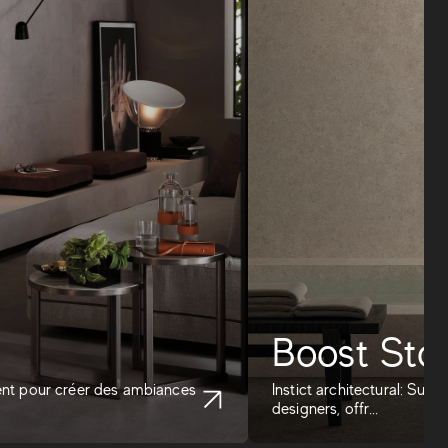
Boost Sto
ment pour créer des ambiances
Instict architectural: Surf
designers, offr...