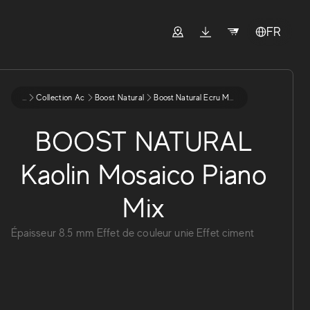
FR
...
Collection Ac
Boost Natural
Boost Natural Ecru Mosaico Piano Mix
BOOST NATURAL
Kaolin Mosaico Piano
Mix
Épaisseur
8.5
mm
Effet de couleur unie
Effet ciment