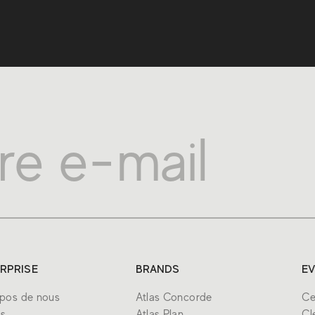
RPRISE
BRANDS
E
pos de nous
Atlas Concorde
Ce
ds
Atlas Plan
Cl