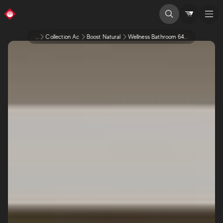
...
Collection Ac
Boost Natural
Wellness Bathroom 649eea431549c6745eaefd06