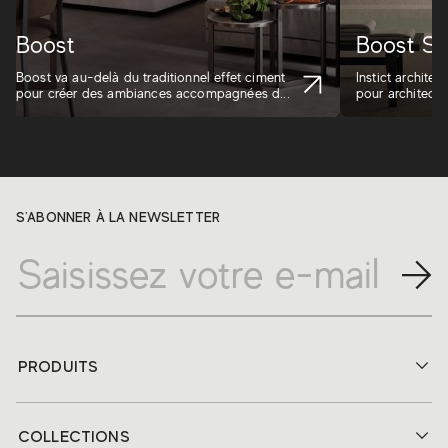
Boost
Boost St
Boost va au-delà du traditionnel effet ciment
Instict architec
pour créer des ambiances accompagnées d...
pour architectes
S'ABONNER À LA NEWSLETTER
PRODUITS
COLLECTIONS