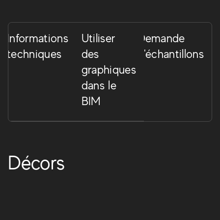
Informations
Utiliser
Demande
techniques
des
d'échantillons
graphiques
dans le
BIM
Boost Pro
Nuances chaudes pour un aspect béton incroyable. Boost
Pro augmente le potentiel d'expression pour la décoration
Décors
intérieure et extérieure. Les accents poussiéreux des
couleurs murales permettent de créer des combinaisons
créatives à forte personnalité.
BOOST PRO