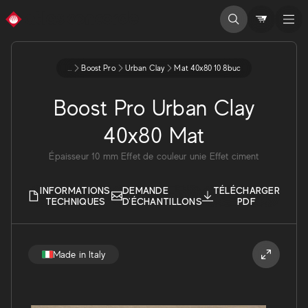
...
Boost Pro
Urban Clay
Mat 40x80 10 8buc
Boost Pro Urban Clay
40x80 Mat
Épaisseur
10
mm
Effet de couleur unie
Effet ciment
INFORMATIONS
DEMANDE
TÉLÉCHARGER
TECHNIQUES
D'ÉCHANTILLONS
PDF
Made in Italy