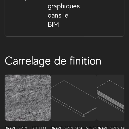
graphiques
dans le
BIM
Carrelage de finition
Brave
Un projet complet de sols en grès cérame et de
BRAVE GREY LISTELLO
BRAVE GREY SCALINO 75
BRAVE GREY GRA