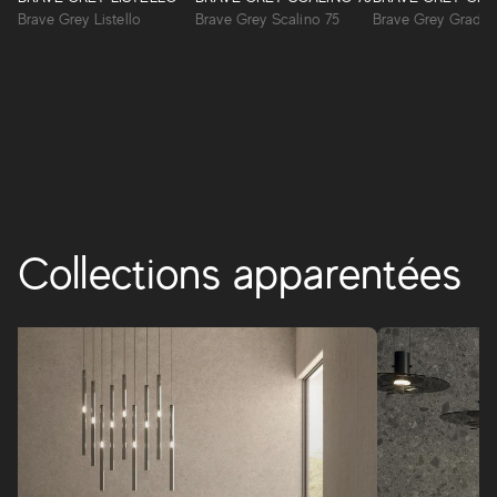
revêtements en pâte blanche interprète l’esthétique de
Brave Grey Listello
Brave Grey Scalino 75
Brave Grey Gradin
rares pierres naturelles d’une beauté inaltérable. Une
surface incisive, riche en détails naturels, personnalise les
espaces dans un style essentiel.
BRAVE
Collections apparentées