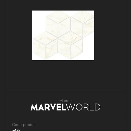
Monde
Code produit
a42k