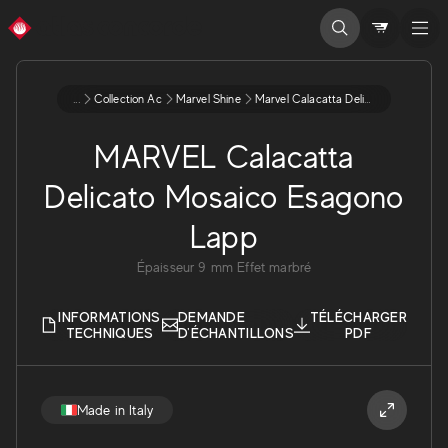
...
Collection Ac
Marvel Shine
Marvel Calacatta Delicato Mosaico Esagono Lapp
MARVEL Calacatta
Delicato Mosaico Esagono
Lapp
Épaisseur
9
mm
Effet marbré
INFORMATIONS
DEMANDE
TÉLÉCHARGER
TECHNIQUES
D'ÉCHANTILLONS
PDF
Made in Italy