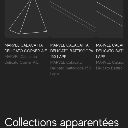
Marvel Shine
Marvel Shine élargit la gamme des surfaces à grès cérame
MARVEL CALACATTA
MARVEL CALACATTA
MARVEL CALACA
effet marbre Atlas Concorde avec de nouvelles
DELICATO CORNER A.E.
DELICATO BATTISCOPA
DELICATO BATTI
inspirations : quatre précieux marbres blancs sélectionnés
MARVEL Calacatta
150 LAPP
LAPP
directement dans la tradition monumentale italienne et
Delicato Corner A.E.
MARVEL Calacatta
MARVEL Calacatt
reproduits avec une précision extrême et un réalisme
Delicato Battiscopa 150
Delicato Battisco
surprenant.
Lapp
MARVEL SHINE
Collections apparentées